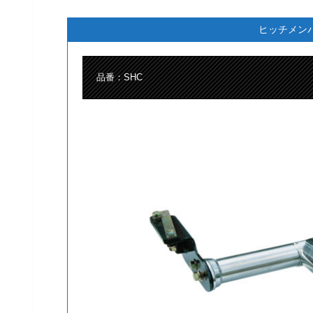
ヒッチメン
品番：SHC