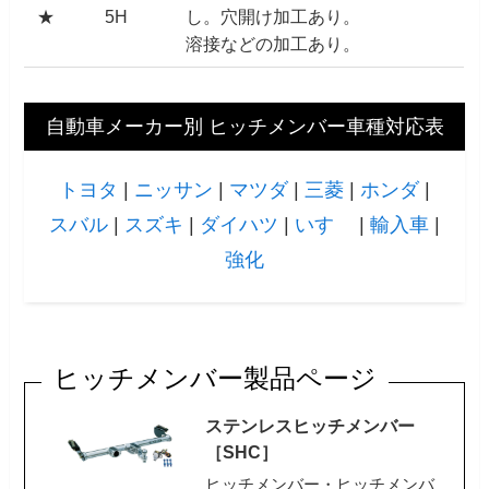
★
5H
し。穴開け加工あり。
溶接などの加工あり。
自動車メーカー別 ヒッチメンバー車種対応表
トヨタ
|
ニッサン
|
マツダ
|
三菱
|
ホンダ
|
スバル
|
スズキ
|
ダイハツ
|
いすゞ
|
輸入車
|
強化
ヒッチメンバー製品ページ
ステンレスヒッチメンバー
［SHC］
ヒッチメンバー・ヒッチメンバ