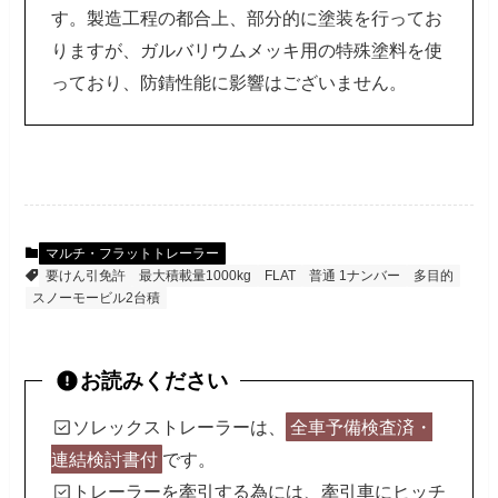
す。製造工程の都合上、部分的に塗装を行ってお
りますが、ガルバリウムメッキ用の特殊塗料を使
っており、防錆性能に影響はございません。
マルチ・フラットトレーラー
要けん引免許
最大積載量1000kg
FLAT
普通 1ナンバー
多目的
スノーモービル2台積
お読みください
ソレックストレーラーは、
全車予備検査済・
連結検討書付
です。
トレーラーを牽引する為には、牽引車にヒッチ