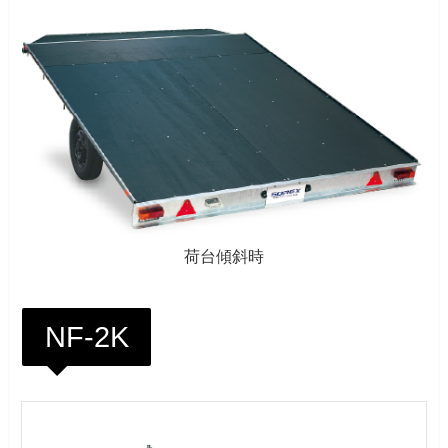
荷台傾斜時
NF-2K