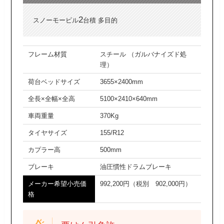
2
スノーモービル
台積 多目的
フレーム材質
スチール （ガルバナイズド処
理）
荷台ベッドサイズ
3655×2400mm
全長×全幅×全高
5100×2410×640mm
車両重量
370Kg
タイヤサイズ
155/R12
カプラー高
500mm
ブレーキ
油圧慣性ドラムブレーキ
メーカー希望小売価
992,200円（税別 902,000円）
格