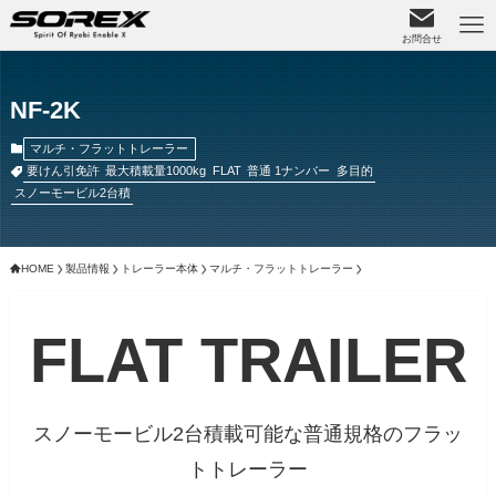
お問合せ
NF-2K
マルチ・フラットトレーラー
要けん引免許
最大積載量1000kg
FLAT
普通 1ナンバー
多目的
スノーモービル2台積
HOME
製品情報
トレーラー本体
マルチ・フラットトレーラー
FLAT TRAILER
スノーモービル2台積載可能な普通規格のフラッ
トトレーラー