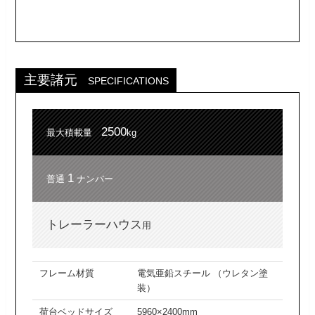
主要諸元
SPECIFICATIONS
2500
最大積載量
kg
1
普通
ナンバー
トレーラーハウス
用
フレーム材質
電気亜鉛スチール （ウレタン塗
装）
荷台ベッドサイズ
5960×2400mm