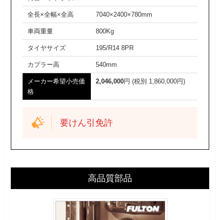
全長×全幅×全高
7040×2400×780mm
車両重量
800Kg
タイヤサイズ
195/R14 8PR
カプラー高
540mm
メーカー希望小売価
2,046,000
円 (税別 1,860,000円)
格
要けん引免許
高品質部品