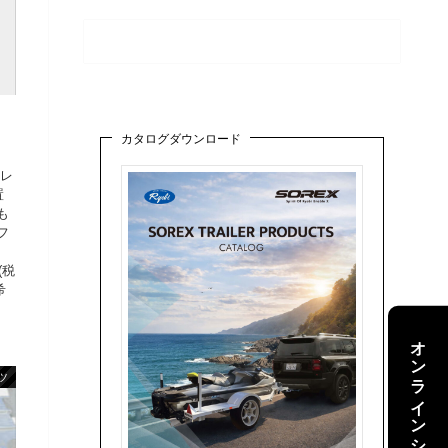
カタログダウンロード
フレ
置
も
フ
番
(税
希
オンラインショップ
ツ