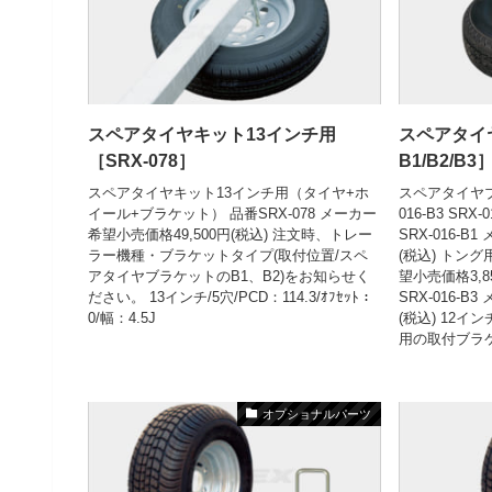
スペアタイヤキット13インチ用
スペアタイヤ
［SRX-078］
B1/B2/B3
スペアタイヤキット13インチ用（タイヤ+ホ
スペアタイヤブラケ
イール+ブラケット） 品番SRX-078 メーカー
016-B3 SR
希望小売価格49,500円(税込) 注文時、トレー
SRX-016-B
ラー機種・ブラケットタイプ(取付位置/スペ
(税込) トング
アタイヤブラケットのB1、B2)をお知らせく
望小売価格3,8
ださい。 13インチ/5穴/PCD：114.3/ｵﾌｾｯﾄ：
SRX-016-B
0/幅：4.5J
(税込) 12イ
用の取付ブラケ
オプショナルパーツ