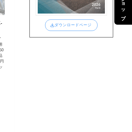
-
ダウンロードページ
イ
用
50
品
0円
ッ